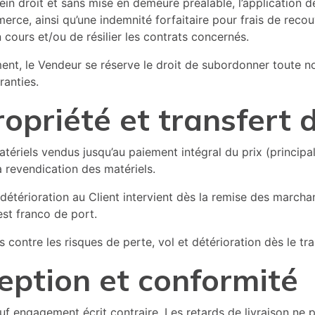
ein droit et sans mise en demeure préalable, l’application d
e, ainsi qu’une indemnité forfaitaire pour frais de recouv
ours et/ou de résilier les contrats concernés.
ent, le Vendeur se réserve le droit de subordonner toute no
ranties.
ropriété et transfert 
tériels vendus jusqu’au paiement intégral du prix (principa
 revendication des matériels.
 détérioration au Client intervient dès la remise des marcha
est franco de port.
s contre les risques de perte, vol et détérioration dès le tr
ception et conformité
 sauf engagement écrit contraire. Les retards de livraison ne 