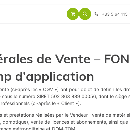
énements
Nos Marques
Services
Itzatel
A propos de 
+33 5 64 115 
rales de Vente – FON
mp d’application
ente (ci‑après les « CGV ») ont pour objet de définir les dro
e sous le numéro SIRET 502 863 889 00056, dont le siège so
rofessionnels (ci‑après le « Client »).
es et prestations réalisées par le Vendeur : vente de matér
, domotique), vente de licences et abonnements, ainsi que p
n France métropolitaine et DOM‑TOM.