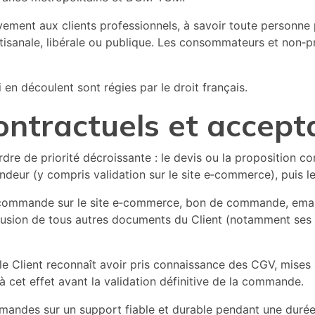
ivement aux clients professionnels, à savoir toute personne
artisanale, libérale ou publique. Les consommateurs et non‑p
 en découlent sont régies par le droit français.
ontractuels et accept
dre de priorité décroissante : le devis ou la proposition co
eur (y compris validation sur le site e‑commerce), puis l
commande sur le site e‑commerce, bon de commande, email 
clusion de tous autres documents du Client (notamment ses 
e Client reconnaît avoir pris connaissance des CGV, mises à
 cet effet avant la validation définitive de la commande.
mmandes sur un support fiable et durable pendant une duré