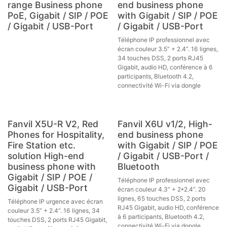
range Business phone
end business phone
PoE, Gigabit / SIP / POE
with Gigabit / SIP / POE
/ Gigabit / USB-Port
/ Gigabit / USB-Port
Téléphone IP professionnel avec
écran couleur 3.5” + 2.4”. 16 lignes,
34 touches DSS, 2 ports RJ45
Gigabit, audio HD, conférence à 6
participants, Bluetooth 4.2,
connectivité Wi-Fi via dongle
Fanvil X5U-R V2, Red
Fanvil X6U v1/2, High-
Phones for Hospitality,
end business phone
Fire Station etc.
with Gigabit / SIP / POE
solution High-end
/ Gigabit / USB-Port /
business phone with
Bluetooth
Gigabit / SIP / POE /
Téléphone IP professionnel avec
Gigabit / USB-Port
écran couleur 4.3” + 2*2.4”. 20
lignes, 65 touches DSS, 2 ports
Téléphone IP urgence avec écran
RJ45 Gigabit, audio HD, conférence
couleur 3.5” + 2.4”. 16 lignes, 34
à 6 participants, Bluetooth 4.2,
touches DSS, 2 ports RJ45 Gigabit,
connectivité Wi-Fi via dongle