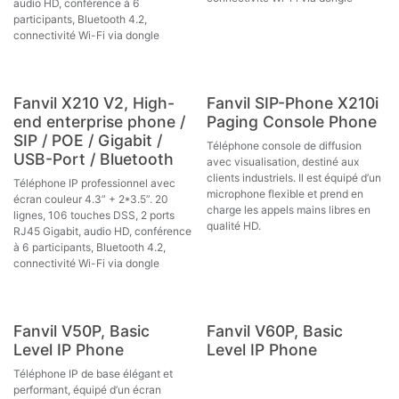
audio HD, conférence à 6
participants, Bluetooth 4.2,
connectivité Wi-Fi via dongle
Fanvil X210 V2, High-
Fanvil SIP-Phone X210i
end enterprise phone /
Paging Console Phone
SIP / POE / Gigabit /
Téléphone console de diffusion
USB-Port / Bluetooth
avec visualisation, destiné aux
clients industriels. Il est équipé d’un
Téléphone IP professionnel avec
microphone flexible et prend en
écran couleur 4.3” + 2*3.5”. 20
charge les appels mains libres en
lignes, 106 touches DSS, 2 ports
qualité HD.
RJ45 Gigabit, audio HD, conférence
à 6 participants, Bluetooth 4.2,
connectivité Wi-Fi via dongle
Fanvil V50P, Basic
Fanvil V60P, Basic
Level IP Phone
Level IP Phone
Téléphone IP de base élégant et
performant, équipé d’un écran