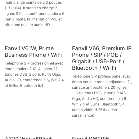
matriciel de points de 2,3 pouces
(132x64). Il prend en charge 2
lignes SIP, la conférence audio à 6
participants, l’alimentation PoE et
offre une qualité audio HD.
Fanvil V61W, Prime
Fanvil V66, Premium IP
Business Phone / WiFi
Phone / SIP / POE /
Gigabit / USB-Port /
Téléphone SIP professionnel avec
Bluetooth / Wi-Fi
écran couleur 2,4". 4 lignes, 12
touches DSS, 2 ports RJ45 Giga,
Téléphone SIP professionnel avec
Audio HD, conférence à 6, Wifi 2,4
écran couleur tactile adjustable 7",
et 5Ghz, Bluetooth 5.4
surface antibactérien, 20 lignes,
116 touches DSS, 2 ports RJ45
Giga, Audio HD, conférence à 6,
Wifi 2,4 et 5Ghz, Bluetooth 5.4,
codec vidéo H.264 (vidéo
surveillance)
A320 White&Black
Fanvil W620W,