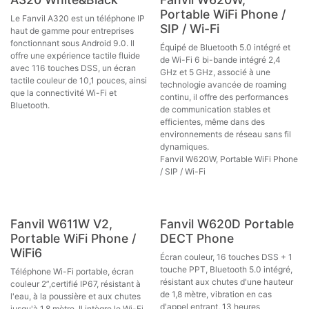
PRIX PROMO
Portable WiFi Phone /
Le Fanvil A320 est un téléphone IP
SIP / Wi-Fi
haut de gamme pour entreprises
fonctionnant sous Android 9.0. Il
Équipé de Bluetooth 5.0 intégré et
offre une expérience tactile fluide
de Wi-Fi 6 bi-bande intégré 2,4
avec 116 touches DSS, un écran
GHz et 5 GHz, associé à une
tactile couleur de 10,1 pouces, ainsi
technologie avancée de roaming
que la connectivité Wi-Fi et
continu, il offre des performances
Bluetooth.
de communication stables et
efficientes, même dans des
environnements de réseau sans fil
dynamiques.
Fanvil W620W, Portable WiFi Phone
/ SIP / Wi-Fi
Fanvil W611W V2,
Fanvil W620D Portable
Portable WiFi Phone /
DECT Phone
WiFi6
Écran couleur, 16 touches DSS + 1
touche PPT, Bluetooth 5.0 intégré,
Téléphone Wi-Fi portable, écran
résistant aux chutes d'une hauteur
couleur 2”,certifié IP67, résistant à
de 1,8 mètre, vibration en cas
l'eau, à la poussière et aux chutes
d'appel entrant, 13 heures
jusqu'à 1,8 mètre. Il intègre le Wi-Fi