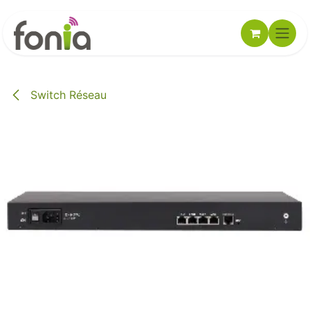
Se rendre au contenu
Switch Réseau