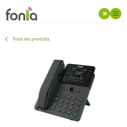
Se rendre au contenu
Tous les produits