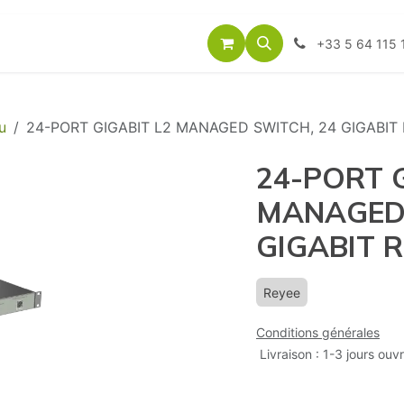
énements
Nos Marques
Services
Itzatel
A propos de 
+33 5 64 115 
u
24-PORT GIGABIT L2 MANAGED SWITCH, 24 GIGABIT 
24-PORT G
MANAGED 
GIGABIT R
Reyee
Conditions générales
Livraison : 1-3 jours ouv