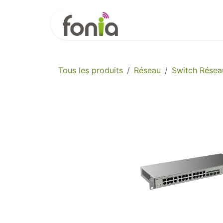
Se rendre au contenu
Accueil
Boutique
Év
Tous les produits
Réseau
Switch Résea