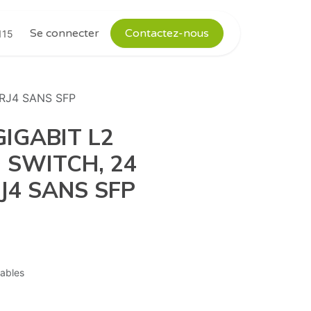
nous
Aide
Rendez-vous
Contactez-nous
Se connecter
Contactez-nous
115
RJ4 SANS SFP
IGABIT L2
SWITCH, 24
J4 SANS SFP
rables