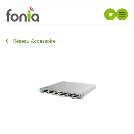
Se rendre au contenu
Réseau Accessoire