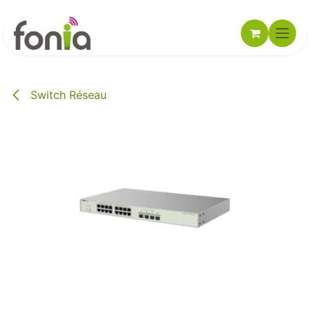
Se rendre au contenu
Switch Réseau