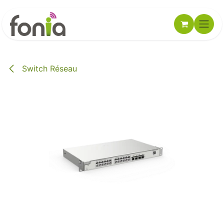
Se rendre au contenu
Switch Réseau