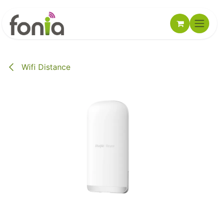
Se rendre au contenu
Wifi Distance