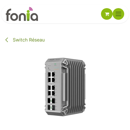
Se rendre au contenu
Switch Réseau