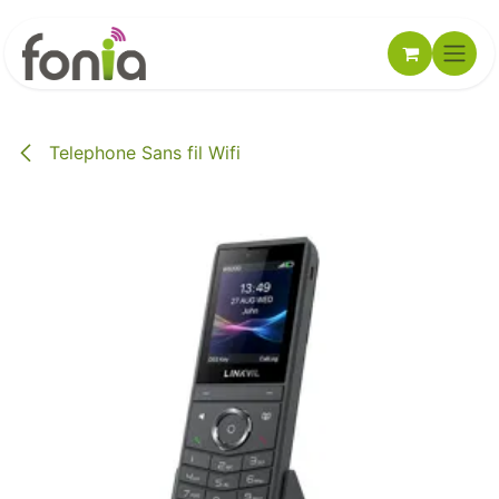
Se rendre au contenu
Telephone Sans fil Wifi