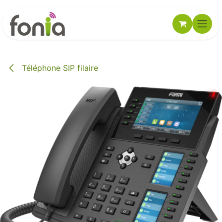
Se rendre au contenu
Téléphone SIP filaire