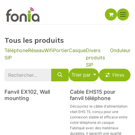
Se rendre au contenu
Tous les produits
Téléphone
Réseau
Wifi
Portier
Casque
Divers
Onduleur
SIP
produits
SIP
Trier par
Filtres
Nouveau !
Fanvil EX102, Wall
Cable EHS15 pour
mounting
fanvil téléphone
Découvrez le câble d'alimentation
vbet EHS 15, conçu pour une
connexion stable et efficace entre
votre téléphone et casque.
Fabriqué avec des matériaux
durables, il garantit une qualité