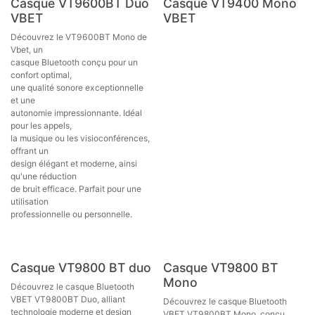
Nouveau !
Nouveau !
Casque VT9600BT Duo
Casque VT9400 Mono
VBET
VBET
Découvrez le VT9600BT Mono de
Vbet, un
casque Bluetooth conçu pour un
confort optimal,
une qualité sonore exceptionnelle
et une
autonomie impressionnante. Idéal
pour les appels,
la musique ou les visioconférences,
offrant un
design élégant et moderne, ainsi
qu'une réduction
de bruit efficace. Parfait pour une
utilisation
professionnelle ou personnelle.
Nouveau !
Nouveau !
Casque VT9800 BT duo
Casque VT9800 BT
Mono
Découvrez le casque Bluetooth
VBET VT9800BT Duo, alliant
Découvrez le casque Bluetooth
technologie moderne et design
VBET VT9800BT Mono, conçu