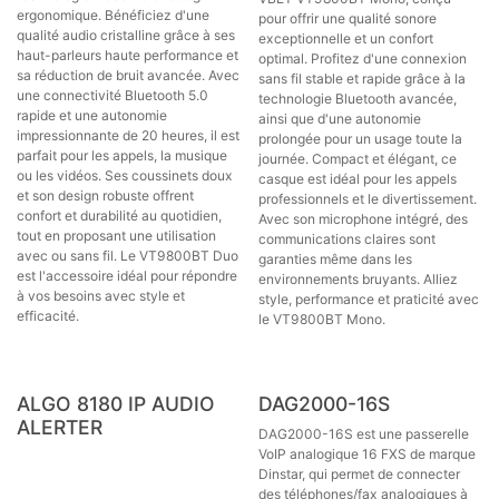
ergonomique. Bénéficiez d'une
pour offrir une qualité sonore
qualité audio cristalline grâce à ses
exceptionnelle et un confort
haut-parleurs haute performance et
optimal. Profitez d'une connexion
sa réduction de bruit avancée. Avec
sans fil stable et rapide grâce à la
une connectivité Bluetooth 5.0
technologie Bluetooth avancée,
rapide et une autonomie
ainsi que d'une autonomie
impressionnante de 20 heures, il est
prolongée pour un usage toute la
parfait pour les appels, la musique
journée. Compact et élégant, ce
ou les vidéos. Ses coussinets doux
casque est idéal pour les appels
et son design robuste offrent
professionnels et le divertissement.
confort et durabilité au quotidien,
Avec son microphone intégré, des
tout en proposant une utilisation
communications claires sont
avec ou sans fil. Le VT9800BT Duo
garanties même dans les
est l'accessoire idéal pour répondre
environnements bruyants. Alliez
à vos besoins avec style et
style, performance et praticité avec
efficacité.
le VT9800BT Mono.
Nouveau !
ALGO 8180 IP AUDIO
DAG2000-16S
ALERTER
DAG2000-16S est une passerelle
VoIP analogique 16 FXS de marque
Dinstar, qui permet de connecter
des téléphones/fax analogiques à