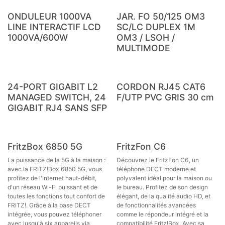
Nouveau !
ONDULEUR 1000VA
JAR. FO 50/125 OM3
LINE INTERACTIF LCD
SC/LC DUPLEX 1M
1000VA/600W
OM3 / LSOH /
MULTIMODE
24-PORT GIGABIT L2
CORDON RJ45 CAT6
MANAGED SWITCH, 24
F/UTP PVC GRIS 30 cm
GIGABIT RJ4 SANS SFP
Ventes
FritzBox 6850 5G
FritzFon C6
La puissance de la 5G à la maison :
Découvrez le FritzFon C6, un
avec la FRITZ!Box 6850 5G, vous
téléphone DECT moderne et
profitez de l'Internet haut-débit,
polyvalent idéal pour la maison ou
d'un réseau Wi-Fi puissant et de
le bureau. Profitez de son design
toutes les fonctions tout confort de
élégant, de la qualité audio HD, et
FRITZ!. Grâce à la base DECT
de fonctionnalités avancées
intégrée, vous pouvez téléphoner
comme le répondeur intégré et la
avec jusqu'à six appareils via
compatibilité Fritz!Box. Avec sa