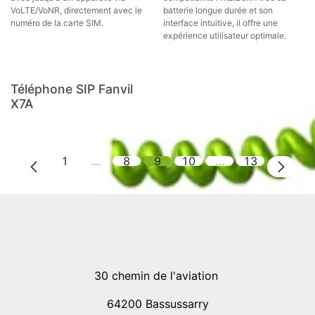
VoLTE/VoNR, directement avec le
batterie longue durée et son
numéro de la carte SIM.
interface intuitive, il offre une
expérience utilisateur optimale.
Destockage
Téléphone SIP Fanvil
X7A
1
…
8
9
10
…
13
30 chemin de l'aviation
64200 Bassussarry